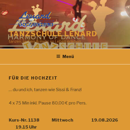
Zum
Inhalt
springen
TANZSCHULE LENARD
tanzen, lachen & mehr im Leben erleben
Menü
FÜR DIE HOCHZEIT
… du und ich, tanzen wie Sissi & Franzl
4 x 75 Min inkl. Pause 80,00 € pro Pers.
Kurs-Nr. 1138 Mittwoch 19.08.2026
19.15 Uhr