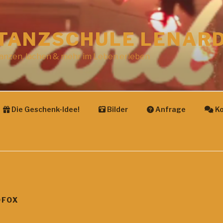
TANZSCHULE LENAR
anzen, lachen & mehr im Leben erleben
Die Geschenk-Idee!
Bilder
Anfrage
Ko
OFOX