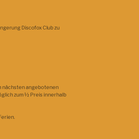
ängerung Discofox Club zu
im nächsten angebotenen
öglich zum ½ Preis innerhalb
Ferien.