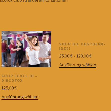
scofox Club zu anderen Konditionen
SHOP DIE GESCHENK-
IDEE!
25,00
€
–
120,00
€
Ausführung wählen
SHOP LEVEL III –
DISCOFOX
125,00
€
Ausführung wählen