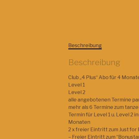
Beschreibung
Beschreibung
Club „4 Plus“ Abo für 4 Monate
Level 1
Level 2
alle angebotenen Termine para
mehr als 6 Termine zum tanz
Termin für Level 1 u. Level 2
Monaten
2 x freier Eintritt zum Just f
– Freier Eintritt zum “Bonust