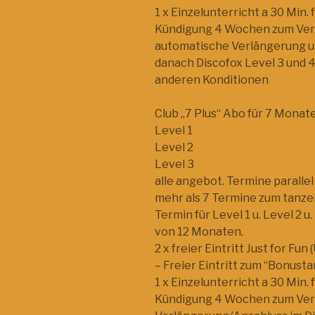
1 x Einzelunterricht a 30 Min. f
Kündigung 4 Wochen zum Ve
automatische Verlängerung 
danach Discofox Level 3 und 
anderen Konditionen
Club „7 Plus“ Abo für 7 Monate 
Level 1
Level 2
Level 3
alle angebot. Termine parallel
mehr als 7 Termine zum tanz
Termin für Level 1 u. Level 2
von 12 Monaten.
2 x freier Eintritt Just for F
– Freier Eintritt zum “Bonust
1 x Einzelunterricht a 30 Min. f
Kündigung 4 Wochen zum Ve