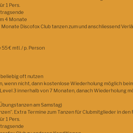
ür 1 Pers.
rtragsende
um 4 Monate
4 Monate Discofox Club tanzen zum und anschliessend Verl
55 € mtl. / p. Person
 beliebig oft nutzen
en, wenn nicht, dann kostenlose Wiederholung möglich be
 u. Level 3 innerhalb von 7 Monaten, danach Wiederholung m
un (Übungstanzen am Samstag)
anzen”. Extra Termine zum Tanzen für Clubmitglieder in den 
ür 1 Pers.
rtragsende