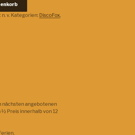
renkorb
:
n. v.
Kategorien:
DiscoFox
,
im nächsten angebotenen
 ½ Preis innerhalb von 12
Ferien.