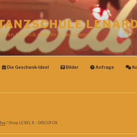
TANZSCHULE LENAR
anzen, lachen & mehr im Leben erleben
Die Geschenk-Idee!
Bilder
Anfrage
Ko
ofox
/ Shop LEVEL II – DISCOFOX