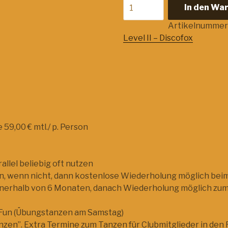
Shop
In den Wa
LEVEL
II
Artikelnummer
–
Level II – Discofox
DISCOFOX
Menge
 59,00 € mtl./ p. Person
llel beliebig oft nutzen
en, wenn nicht, dann kostenlose Wiederholung möglich be
 innerhalb von 6 Monaten, danach Wiederholung möglich zum
or Fun (Übungstanzen am Samstag)
anzen”. Extra Termine zum Tanzen für Clubmitglieder in den 