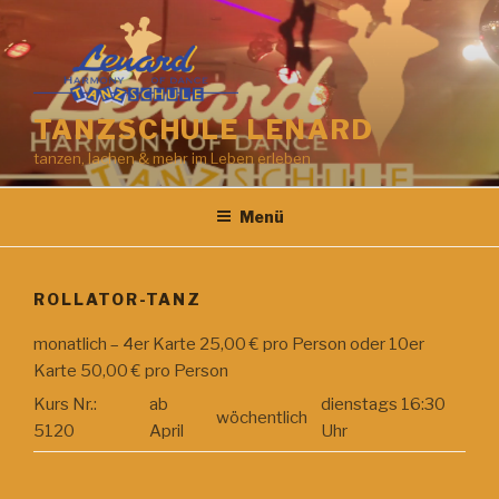
Zum
Inhalt
springen
TANZSCHULE LENARD
tanzen, lachen & mehr im Leben erleben
Menü
ROLLATOR-TANZ
monatlich – 4er Karte 25,00 € pro Person oder 10er
Karte 50,00 € pro Person
Kurs Nr.:
ab
dienstags 16:30
wöchentlich
5120
April
Uhr