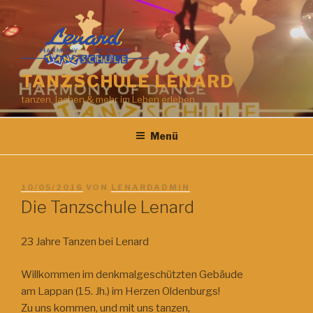
Zum
Inhalt
springen
TANZSCHULE LENARD
tanzen, lachen & mehr im Leben erleben
Menü
VERÖFFENTLICHT
10/05/2016
VON
LENARDADMIN
AM
Die Tanzschule Lenard
23 Jahre Tanzen bei Lenard
Willkommen im denkmalgeschützten Gebäude
am Lappan (15. Jh.) im Herzen Oldenburgs!
Zu uns kommen, und mit uns tanzen,